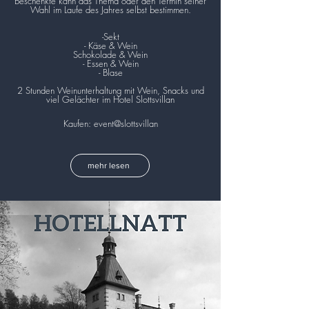
Beschenkte kann das Thema oder den Termin seiner
Wahl im Laufe des Jahres selbst bestimmen.
-Sekt
- Käse & Wein
Schokolade & Wein
- Essen & Wein
- Blase
2 Stunden Weinunterhaltung mit Wein, Snacks und
viel Gelächter im Hotel Slottsvillan
Kaufen: event@slottsvillan
mehr lesen