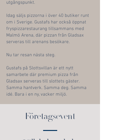
utgångspunkt.
Idag säljs pizzorna i över 40 butiker runt
om i Sverige. Gustafs har också öppnat
fryspizzarestaurang tillsammans med
Malmö Arena, där pizzan från Gladsax
serveras till arenans besökare.
Nu tar resan nästa steg.
Gustafs på Slottsvillan är ett nytt
samarbete där premium pizza från
Gladsax serveras till slottets gäster.
Samma hantverk. Samma deg. Samma
idé. Bara i en ny, vacker miljö.
Företagsevent