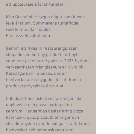
ett upplevelsemål för turister.
Men Gustaf ville bygga något som kunde
leva året om. Sommarens turistflöde
räckte inte. Där föddes
FryspizzaRevolutionen.
Genom att frysa in restaurangpizzan
skapades en helt ny produkt i ett nytt
segment: premium fryspizza. 2023 flyttade
verksamheten från glasburen i Kivik till
Karossgården i Gladsax, där en
hantverksfabrik byggdes för att kunna
producera fryspizza året runt.
I Gladsax finns också restaurangen, där
upplevelse och pizzasharing står i
centrum. Här samlas gäster kring pizza,
livemusik, quiz, pizzautbildningar och
skräddarsydda eventlösningar – alltid med
hantverket och gemenskapen som